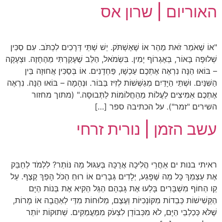
האוריום | שרון אס
"אוֹ שֶׁאֹמַר זֹאת מַהֵר אוֹ שֶׁאֶשְׁתֹּק. יֵשׁ שְׁתֵּי דְּרָכִים לִכְתֹּב. עִם סַכִּין
שְׁלוּפָה בָּאוֹר, בְּאֶגְרוֹף יָמִין. בִּשְׂמֹאל, הַלֵּב שֶׁעָקַרְתִּי מֵהֶחָזֶה. וּצְעָקָה
– בּוֹאוּ הֵנָּה נִרְאֶה אֶתְכֶם עַכְשָׁו, פַּחְדָנִים. אוֹ בְּסַכִּין אֲחוּזָה בֵּין
הַשִּׁנַּיִם. וּשְׁתֵּי הַיָּדַיִם מְגַשְּׁשׁוֹת לְזִיז בַּבּוֹר. וּנְהָמָה – בּוֹאוּ הֵנָּה. נִרְאֶה
אֶתְכֶם אַמִּיצִים לַעֲלוֹת מֵהַחֲלוֹמוֹת לַתְּבוּסָה." (מתוך מחזור
השירים "זמר"). על הכתיבה ספר […]
עשב הזמן | נורית זרחי
ראיתי בנות ים אַחֲרֵי הֲלִיכָה אֲרֻכָּה בְּעִגּוּל מַה נּוֹתַר? לִלְמֹד לְחַבֵּק
אֶת עַצְמֵךְ כָּל מַה שֶּׁפָּגַע, יְלָדִים גְּבָרִים אוֹ רוּחַ הַכֹּל הָפַךְ קֶצֶף. עַל
קַו הַחוֹף מִשְׁבָּרִים בָּלְעוּ אֶת גָּבְהָם הַגַּל הֵקִיא אֶת בְּנוֹת הַיָּם
הַקְּשִׁישׁוֹת כְּבֵדוֹת מִקּוֹנְכִיּוֹת וְעֶצֶם, מְלוּחוֹת מִדַּי לְאַהֲבָה אוֹ מָרוֹת,
שֶׁלֹּא כְּכַלְבֵי הַיָּם, לֹא מִכְּבוֹדָן לִצְעֹק מִמַּעֲמַקִּים. שְׁתוּקוֹת יוֹתֵר