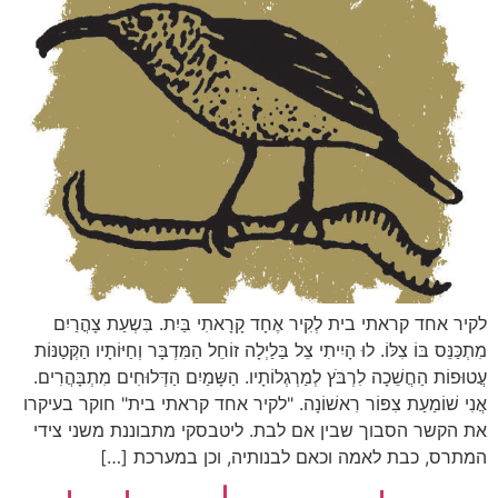
לקיר אחד קראתי בית לְקִיר אֶחָד קָרָאתִי בַּיִת. בִּשְעַת צָהֳרַיִם
מִתְכַּנֵּס בּוֹ צִלּוֹ. לוּ הָיִיתִי צֵל בַּלַיְלָה זוֹחֵל הַמִּדְבָּר וְחַיּוֹתָיו הַקְּטַנּוֹת
עֲטוּפוֹת הַחֲשֵׁכָה לִרְבֹּץ לְמַרְגְלוֹתָיו. הַשָּמַיִם הַדְּלוּחִים מִתְבָּהֲרִים.
אֲנִי שׁוֹמַעַת צִפּוֹר רִאשׁוֹנָה. "לקיר אחד קראתי בית" חוקר בעיקרו
את הקשר הסבוך שבין אם לבת. ליטבסקי מתבוננת משני צידי
המתרס, כבת לאמה וכאם לבנותיה, וכן במערכת […]