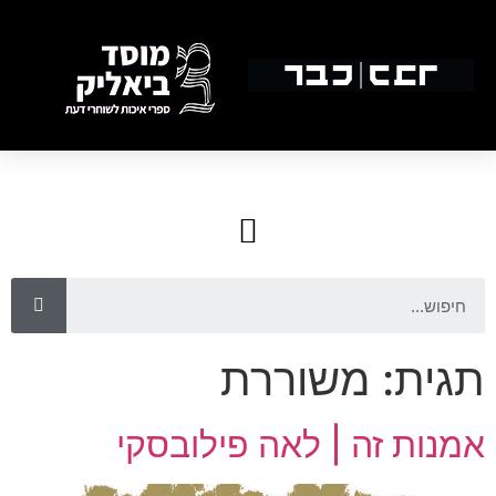
תגית:
משוררת
אמנות זה | לאה פילובסקי