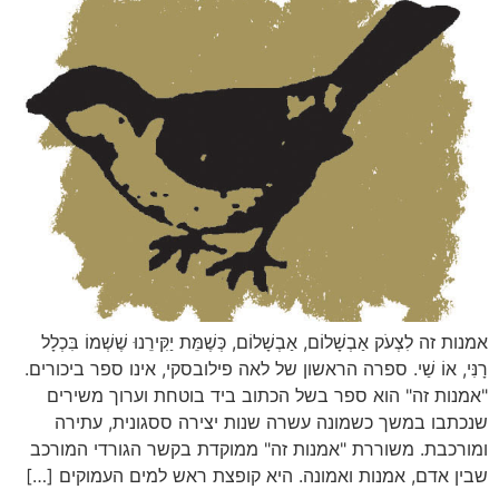
אמנות זה לִצְעֹק אַבְשָׁלוֹם, אַבְשָׁלוֹם, כְּשֶׁמֵּת יַקִּירֵנוּ שֶׁשְׁמוֹ בִּכְלָל
רָנִּי, אוֹ שַׁי. ספרה הראשון של לאה פילובסקי, אינו ספר ביכורים.
"אמנות זה" הוא ספר בשל הכתוב ביד בוטחת וערוך משירים
שנכתבו במשך כשמונה עשרה שנות יצירה ססגונית, עתירה
ומורכבת. משוררת "אמנות זה" ממוקדת בקשר הגורדי המורכב
שבין אדם, אמנות ואמונה. היא קופצת ראש למים העמוקים […]