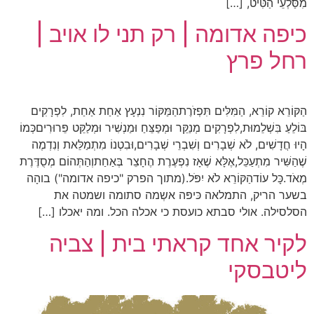
מִסַּלְעֵי הַטִּיט, […]
כיפה אדומה | רק תני לו אויב |
רחל פרץ
הַקּוֹרֵא קוֹרֵא, הַמִּלִּים תִּפְזֹרֶתהַמַּקּוֹר נִנְעָץ אַחַת אַחַת, לִפְרָקִים
בּוֹלֵעַ בִּשְׁלֵמוּת,לִפְרָקִים מְנַקֵּר וּמְפַצֵּחַ וּמַנְשִׁיר וּמְלַקֵּט פֵּרוּרִיםכְּמוֹ
הָיוּ חֲדָשִׁים, לֹא שְׁבָרִים וְשִׁבְרֵי שְׁבָרִים,וּבִטְנוֹ מִתְמַלֵּאת וְנִדְמֶה
שֶׁהַשִּׁיר מִתְעַכֵּל,אֶלָּא שֶׁאָז נִפְעֶרֶת הֶחָצֵר בְּאַחַתוְהַתְּהוֹם מְסֻדֶּרֶת
מְאֹד.כָּל עוֹדהַקּוֹרֵא לֹא יִפֹּל.(מתוך הפרק "כיפה אדומה") בוהָה
בשער הריק, התמלאה כּיפּה אשְמה סתומה ושמטה את
הסלסילה. אולי סבתא כועסת כי אכלה הכל. ומה יאכלו […]
לקיר אחד קראתי בית | צביה
ליטבסקי