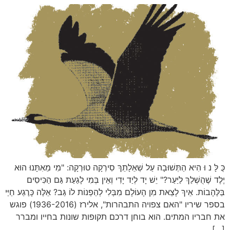
כֻּ לָּ נ וּ הִיא הַתְּשׁוּבָה עַל שְׁאֵלָתֵךְ סִירְקָה טוּרְקָה: "מִי מֵאִתָּנוּ הוּא
יֶלֶד שֶׁהֻשְׁלַךְ לַיַּעַר?" יֵשׁ יָד לְיַד יָדִי וְאֵין בְּמִי לָגַעַת גַּם הַכִּיסִים
בַּלֶּהָבוֹת. אֵיךְ לָצֵאת מִן הָעוֹלָם מִבְּלִי לְהַפְנוֹת לוֹ גַּב? אֵלֶּה כָּרֶגַע חַיַּי
בספר שיריו "האם צפויה התבהרות", אלירז (1936-2016) פוגש
את חבריו המתים. הוא בוחן דרכם תקופות שונות בחייו ומברר
[…]