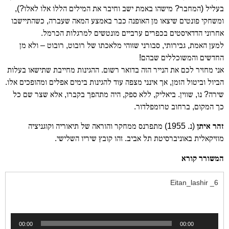
בעליל (המחבר? מישהו באמת ישב וחיבר את המילים הללו אלו לאלו?),
ומשחקי פונטים שיצאו מן האופנה כבר באמצע המאה שעברה, כשהתיישבו
אחרוני הדדאיסטים בכפרים ערביים מונטשים למרגלות הכרמל.
למען האמת, גבירותי, סבורני שזוהי מלאכתו של רובוט, רובוט – ולא מן
החדשים והמשוכללים שבהם!
אני מחזיר לכם את הנייר הזה בדואר רשום. ההגינות מחייבת שתישאו בעלות
הביול וביטול הזמן, אך אינני מצפה עוד להגינות בימים אפלים ומהופכים אלו.
שירה? נו, שווין. ביאליק, ללא ספק, היה מתהפך בקברו, אלא שצר שם כל
כך המקום, ברחוב טרומפלדור.
זהר איתן
(נ. 1955) מתפרנס ממחקר והוראה של תיאוריה וקוגניציה
מוזיקאלית באוניברסיטת תל אביב. זהו קובץ שיריו השלישי.
המשורר קורא
6_ Eitan_lashir
נגן
00:00
00:00
אודיו