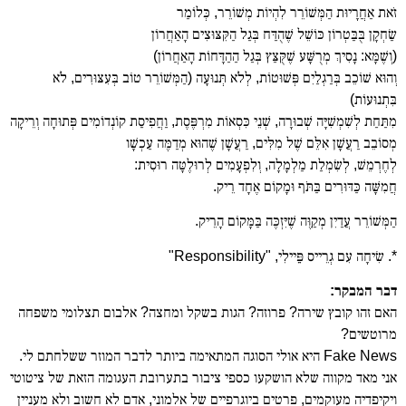
זֹאת אַחֲרָיוּת הַמְּשׁוֹרֵר לִהְיוֹת מְשׁוֹרֵר, כְּלוֹמַר
שַׂחְקָן בֻּבַּטְרוֹן כּוֹשֵׁל שֶׁהֻדַּח בְּגַל הַקִּצּוּצִים הָאַחֲרוֹן
(וְשֶׁמָּא: נָסִיךְ מְרֻשָּׁע שֶׁקֻּצַּץ בְּגַל הַהַדָּחוֹת הָאַחֲרוֹן)
וְהוּא שׁוֹכֵב בְּרַגְלַיִם פְּשׁוּטוֹת, לְלֹא תְּנוּעָה (הַמְּשׁוֹרֵר טוֹב בְּעִצּוּרִים, לֹא
בִּתְנוּעוֹת)
מִתַּחַת לְשִׁמְשִׁיָּה שְׁבוּרָה, שְׁנֵי כִּסְאוֹת מִרְפֶּסֶת, וַחֲפִיסַת קוֹנְדוֹמִים פְּתוּחָה וְרֵיקָה
מְסוֹבֵב רַעֲשָׁן אִלֵּם שֶׁל מִלִּים, רַעֲשָׁן שֶׁהוּא מְדַמֶּה עַכְשָׁו
לְחֶרְמֵשׁ, לְשִׂמְלַת מַלְמָלָה, וְלִפְעָמִים לְרוּלֶטָּה רוּסִית:
חֲמִשָּׁה כַּדּוּרִים בַּתֹּף וּמָקוֹם אֶחָד רֵיק.
הַמְּשׁוֹרֵר עֲדַיִן מְקַוֶּה שֶׁיִּזְכֶּה בַּמָּקוֹם הָרֵיק.
*. שִׂיחָה עִם גְרֵייס פֵַּיילִי, "Responsibility"
דבר המבקר:
האם זהו קובץ שירה? פרוזה? הגות בשקל ומחצה? אלבום תצלומי משפחה
מרוטשים?
Fake News היא אולי הסוגה המתאימה ביותר לדבר המוזר ששלחתם לי.
אני מאד מקווה שלא הושקעו כספי ציבור בתערובת העגומה הזאת של ציטוטי
ויקיפדיה מעוקמים, פרטים ביוגרפיים של אלמוני, אדם לא חשוב ולא מעניין