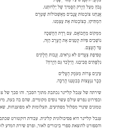
גָּבֹהַּ מֵעַל הַיָּרֹק הַסָּמִיךְ שֶׁל יַלְדוּתֵנוּ,
אֲנַחְנוּ צוֹבְטוֹת עֲנָבִים מֵאֶשְׁכּוֹלוֹת שֶׁטֶּרֶם
הִמְתִּיקוּ, כְּצוֹבְטוֹת אֶת עַצְמֵנוּ.
מִמְּקוֹם מַחֲבוֹאָם, עִם רֶדֶת הַחֲשֵׁכָה
נוֹשְׁכִים פִּיּוֹת קְטַנִּים אֶת הָעֶרֶב הַזֶּה,
עַד הָעֶצֶם.
טְפִיפַת צְעָדִים לֹא נִרְאִים, זְנָבוֹת חֲלָקִים
נִלְפָּתִים סְבִיבֵנוּ. הֲיִלָּכֵד גַּם הַיָּרֵחַ?
עֵינַיִם צָרוֹת מֵעֹמֶק הֶעָלִים
כְּבָר נִנְעָצוֹת בְּבִטְנֵנוּ הָרַכָּה.
שירתה של ענבל קליינר נכתבת מתוך הסבך. זהו סבך של צריב
ובפירוט נפרש עולם עשוי נופים מקומיים, שהם בה בעת, מיתול
טמונים שינויי מסלול מפתיעים, תעלומות לא מפוענחות, שאל
ענבל קליינר היא פסיכולוגית קלינית. עבודת דוקטורט שכ
והספורט להוצאת ספרי ביכורים לאור, ופרס שירת המדע לזכר עפר לידר, מכון ויצמן למדע,