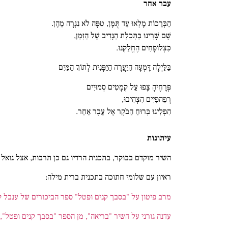
עבר אחר
הַבְּרֵכוֹת מָלְאוּ עַד תֻּמָּן, טִפָּה לֹא נִגְּרָה מֵהֶן.
שָׁם שָׁרִינוּ בַּתְּכֵלֶת הַנָּדִיב שֶׁל הַזְּמַן,
כִּצְלוֹפָחִים הֶחֱלַקְנוּ.
בַּלַּיְלָה דָּמְעָה הַיַּעֲרָה הַיַּפָּנִית לְתוֹךְ הַמַּיִם
פְּרָחֶיהָ צָפוּ עַל קְמָטִים סְמוּיִים
רְפֵהפִיִּים הִצְהִיבוּ,
הִפְלִיגוּ בְּרוּחַ הַבֹּקֶר אֶל עֵבֶר אַחֵר.
עיתונות
השיר מוקדם בבוקר, בתכנית הרדיו גם כן תרבות, אצל גואל פ
ראיון עם שלומי חתוכה בתכנית ברית מילה:
מרב פיטון על "בסבך קנים ופטל" ספר הביכורים של ענבל ק
עדנה גורני על השיר "בריאה", מן הספר "בסבך קנים ופטל",