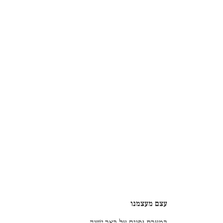
עצם מעצמנו
בִּמְעָרַת גְּפָנִים עַל בְּאֵר יְשָׁנָה,